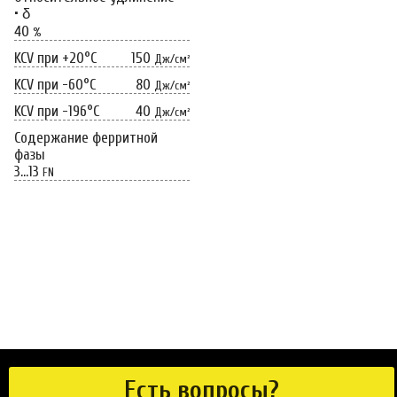
• δ
40
%
KCV при +20°C
150
Дж/см²
KCV при -60°C
80
Дж/см²
KCV при -196°C
40
Дж/см²
Содержание ферритной
фазы
3…13
FN
Есть вопросы?