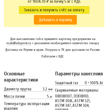
от 9034.70 ₽ за пачку 5 кг c НДС
Заказать и получить счёт на оплату
Добавить в корзину
Для выставления счёта пришлите карточку предприятия на
esab@vdsperm.ru
с указанием необходимого количество товара
Доставка по Перми и краю. Отгрузка в ТК для доставки по России.
Работаем с НДС
Основные
Параметры нанесения
характеристики
Защитный газ
I1 • 100% Ar
Диаметр прутка
3.2
мм
Свариваемые материалы:
08Х18Н10Т,
03Х18Н10,
Масса пачки
5
кг
ASTM 304L,
ASTM 321,
Температура эксплуатации
ASTM 347,
ASTM 304,
изделия