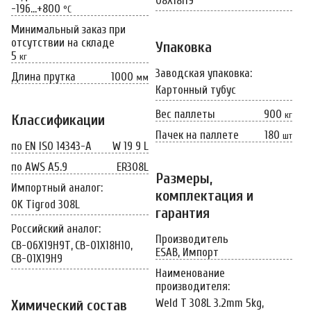
08Х18Н9
-196…+800
°C
Минимальный заказ при
отсутствии на складе
Упаковка
5
кг
Заводская упаковка:
Длина прутка
1000
мм
Картонный тубус
Вес паллеты
900
кг
Классификации
Пачек на паллете
180
шт
по EN ISO 14343-A
W 19 9 L
по AWS A5.9
ER308L
Размеры,
Импортный аналог:
комплектация и
OK Tigrod 308L
гарантия
Российский аналог:
Производитель
СВ-06Х19Н9Т,
СВ-01Х18Н10,
ESAB, Импорт
СВ-01Х19Н9
Наименование
производителя:
Weld T 308L 3.2mm 5kg,
Химический состав