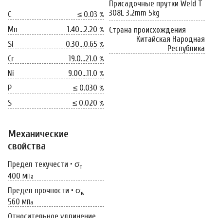
Присадочные прутки Weld T
308L 3.2mm 5kg
C
≤ 0.03
%
Mn
1.40…2.20
Страна происхождения
%
Китайская Народная
Si
0.30…0.65
%
Республика
Cr
19.0…21.0
%
Ni
9.00…11.0
%
P
≤ 0.030
%
S
≤ 0.020
%
Механические
свойства
Предел текучести • σ
т
400
МПа
Предел прочности • σ
в
560
МПа
Относительное удлинение