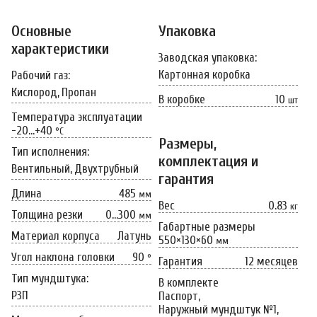
Основные
Упаковка
характеристики
Заводская упаковка:
Картонная коробка
Рабочий газ:
Кислород,
Пропан
В коробке
10
шт
Температура эксплуатации
-20…+40
°C
Размеры,
Тип исполнения:
комплектация и
Вентильный,
Двухтрубный
гарантия
Длина
485
мм
Вес
0.83
кг
Толщина резки
0…300
мм
Габартные размеры
Материал корпуса
Латунь
550×130×60
мм
Угол наклона головки
90
°
Гарантия
12 месяцев
Тип мундштука:
В комплекте
Р3П
Паспорт,
Наружный мундштук №1,