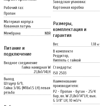
Заводская упаковка:
Картонная коробка
Рабочий газ:
Пропан
Материал корпуса
Размеры,
Кованная латунь
комплектация и
Мембрана
NBR
гарантия
Вес
1.18
кг
Питание и
В комплекте
подключение
Редуктор,
Ниппель с гайкой
Входное соединение
Гайка накидная W
Стандарты:
21,8x1/14LH
ISO 2503
Выход
Наименование
Штцуер 6/9,
производителя:
Гайка 3/8G (M16x1.5 LH) левая
P2 - Пропан - бутан - 25/4
резьба
бар, вх. W 21,8x1/14"LH; вых.
G 3/8" LH; 10 м3/ч