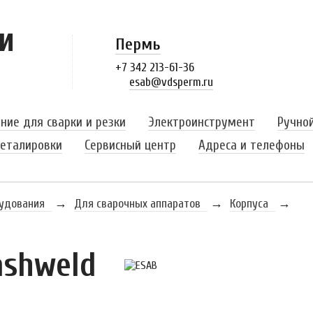
и
Пермь
+7 342 213-61-36
esab@vdsperm.ru
ние для сварки и резки
Электроинструмент
Ручно
еталировки
Сервисный центр
Адреса и телефоны
рудования
→
Для сварочных аппаратов
→
Корпуса
→
ashweld