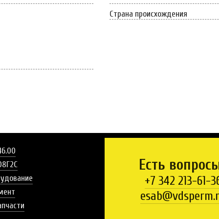
Страна происхождения
46.00
Есть вопрос
08Г2С
рудование
+7 342 213-61-3
мент
esab@vdsperm.
апчасти