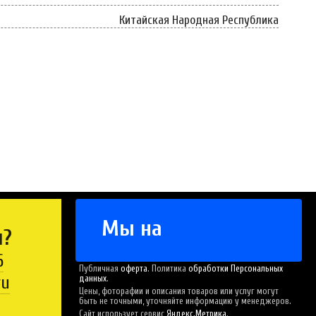
Китайская Народная Республика
Мы на
ы?
6
Публичная
оферта
. Политика
обработки Персональных
ru
данных
.
Цены, фоторафии и описания товаров или услуг могут
быть не точными, уточняйте информацию у менеджеров.
Сайт использует сервис
Яндекс.Метрика
.