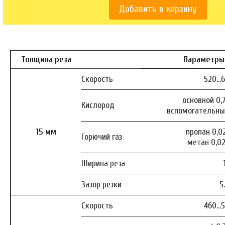
Добавить в корзину
Толщина реза
Параметры
Скорость
520…
основной 0,7
Кислород
вспомогательный
15 мм
пропан 0,02
Горючий газ
метан 0,02
Ширина реза
Зазор резки
5
Скорость
460…