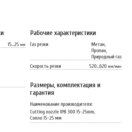
ки
Рабочие характеристики
15…25
Газ резки
Метан,
мм
Пропан,
Природный газ
Скорость резки
520…620
мм/мин
Размеры, комплектация и
гарантия
Наименование производителя:
Cutting nozzle IPB 300 15-25mm,
Сопло 15-25 мм