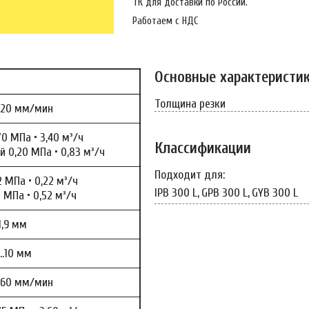
ТК для доставки по России.
Работаем с НДС
Основные характеристи
Толщина резки
620 мм/мин
0 МПа • 3,40 м³/ч
Классификации
 0,20 МПа • 0,83 м³/ч
Подходит для:
 МПа • 0,22 м³/ч
IPB 300 L,
GPB 300 L,
GYB 300 L
 МПа • 0,52 м³/ч
1,9 мм
…10 мм
560 мм/мин